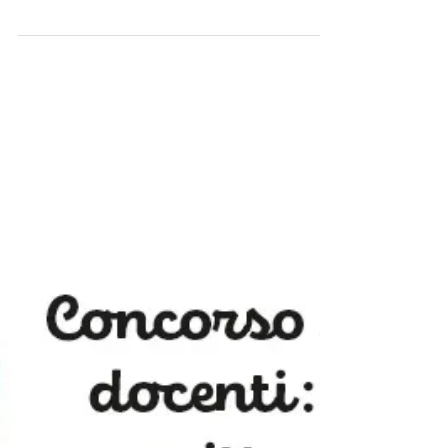
L'utilizzo degli articoli.
Quante volte ci è capitato di avere dubbi
sull'utilizzo degli articoli mentre
parliamo o scriviamo in inglese? The, a o
an? E adesso?...