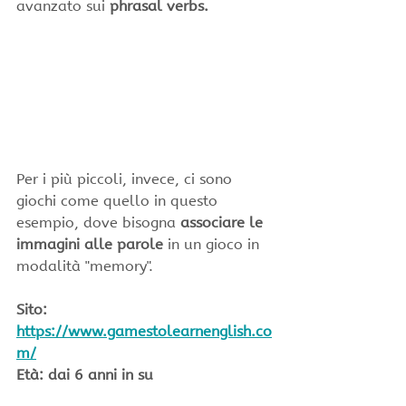
avanzato sui
 phrasal verbs.
Per i più piccoli, invece, ci sono 
giochi come quello in questo 
esempio, dove bisogna 
associare le 
immagini alle parole 
in un gioco in 
modalità "memory".
Sito: 
https://www.gamestolearnenglish.co
m/
Età: dai 6 anni in su