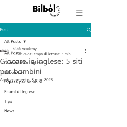
Post
All Posts
Bilbò Academy
All Posts
6 mar 2023
Tempo di lettura: 3 min
Giocare in inglese: 5 siti
Grammatica inglese
per bambini
Bilbò news
Aggiornamento:
8 mar 2023
Inglese per bambini
Esami di inglese
Tips
News