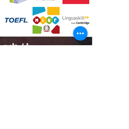
Chi siamo
F.A.Q.
Blog
Lavora con noi