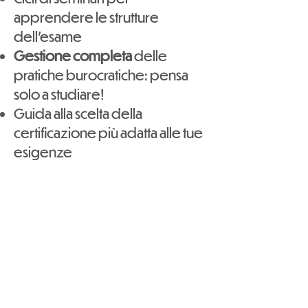
apprendere le strutture
dell'esame
Gestione completa
delle
pratiche burocratiche: pensa
solo a studiare!
Guida alla scelta della
certificazione più adatta alle tue
esigenze
Non finisce qui!
Certifica il tuo livello di inglese
con i nostri corsi di
preparazione agli esami;
Non solo a lezione: continua a
esercitarti con i nostri eventi e il