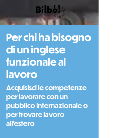
Per chi ha bisogno
di un inglese
funzionale al
lavoro
Acquisisci le competenze
per lavorare con un
pubblico internazionale o
per trovare lavoro
all'estero