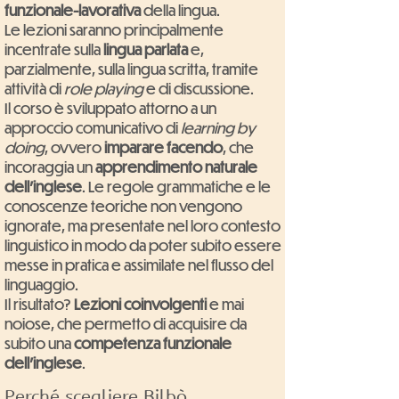
funzionale-lavorativa
della lingua.
Le lezioni saranno principalmente
incentrate sulla
lingua parlata
e,
parzialmente, sulla lingua scritta, tramite
attività di
role playing
e di discussione.
Il corso è sviluppato attorno a un
approccio comunicativo di
learning by
doing
, ovvero
imparare facendo
, che
incoraggia un
apprendimento naturale
dell'inglese
. Le regole grammatiche e le
conoscenze teoriche non vengono
ignorate, ma presentate nel loro contesto
linguistico in modo da poter subito essere
messe in pratica e assimilate nel flusso del
linguaggio.
Il risultato?
Lezioni coinvolgenti
e mai
noiose, che permetto di acquisire da
subito una
competenza funzionale
dell'inglese
.
Perché scegliere Bilbò