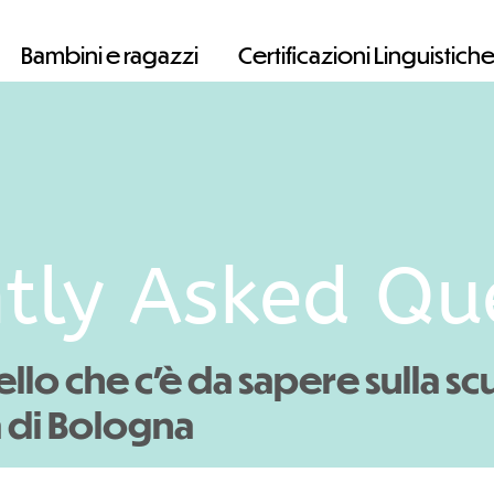
Bambini e ragazzi
Certificazioni Linguistich
tly Asked Qu
llo che c'è da sapere sulla sc
a di Bologna