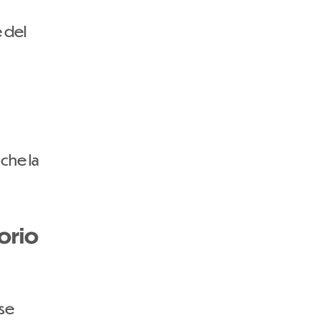
e del
 che la
torio
 se