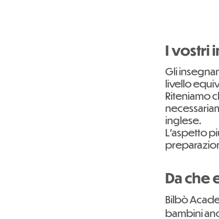
I vostr
Gli insegnan
livello equ
Riteniamo c
necessariam
inglese.
L'aspetto pi
preparazion
Da che e
Bilbò Academ
bambini anche