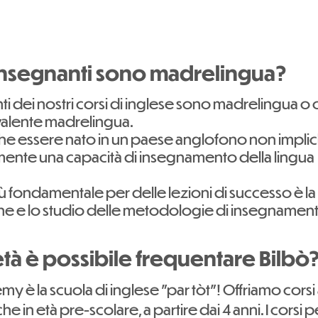
i insegnanti sono madrelingua?
ti dei nostri corsi di inglese sono madrelingua o
ivalente madrelingua.
he essere nato in un paese anglofono non implic
ente una capacità di insegnamento della lingua
ù fondamentale per delle lezioni di successo è la
e e lo studio delle metodologie di insegnamen
tà è possibile frequentare Bilbò
y è la scuola di inglese "par tòt"! Offriamo corsi 
 in età pre-scolare, a partire dai 4 anni. I corsi pe