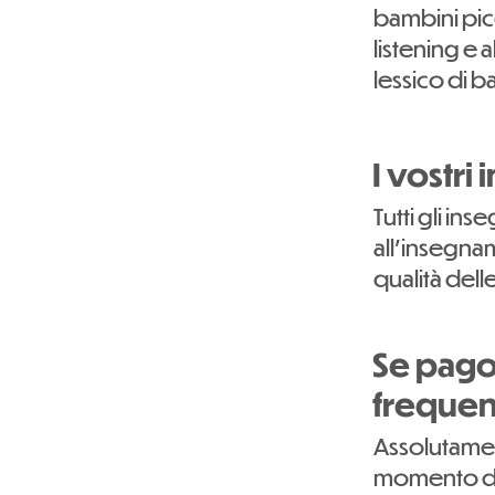
bambini pic
listening e 
lessico di b
I vostri
Tutti gli ins
all'insegnam
qualità dell
Se pago 
frequen
Assolutament
momento del