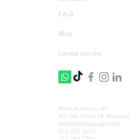
F.A.Q.
Blog
Lavora con noi
Bilbò Academy SRL
Via San Felice 18, Bologna
hello@bilboacademy.it
051 032 1693
353 482 0384