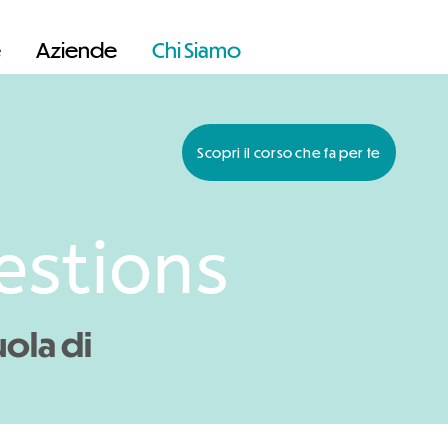
e
Aziende
Chi Siamo
Scopri il corso che fa per te
estions
uola di