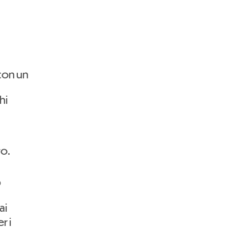
 con un
hi
to.
?
ai
r i