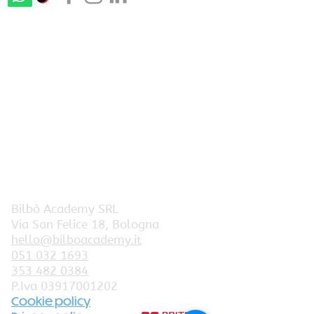
Bilbò Academy SRL
Via San Felice 18, Bologna
hello@bilboacademy.it
051 032 1693
353 482 0384
P.Iva
03917001202
Cookie policy