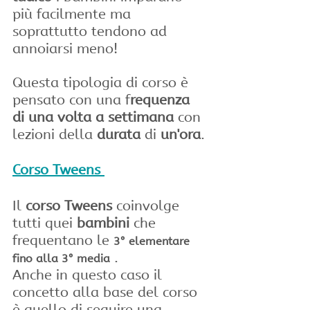
più facilmente ma 
soprattutto tendono ad 
annoiarsi meno!
Questa tipologia di corso è 
pensato con una f
requenza 
di una volta a settimana
 con 
lezioni della 
durata
 di 
un'ora
.
Corso Tweens 
Il 
corso Tweens
 coinvolge 
tutti quei 
bambini
 che 
frequentano le 
3° elementare 
 .
fino alla 3° media
Anche in questo caso il 
concetto alla base del corso 
è quello di seguire una 