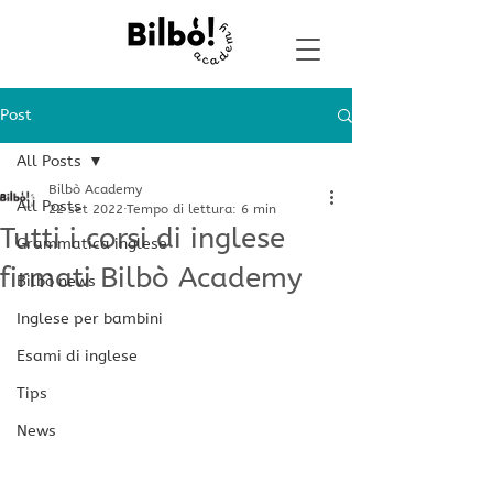
Post
All Posts
Bilbò Academy
All Posts
22 set 2022
Tempo di lettura: 6 min
Tutti i corsi di inglese
Grammatica inglese
firmati Bilbò Academy
Bilbò news
Inglese per bambini
Esami di inglese
Tips
News