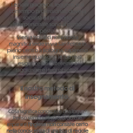
Lezioni gradevoli, leggere, e al
contempo professionali, dove la
socialità e il rapporto
interpersonale sono al primo
posto.
Vieni a trovarci nella nostra
magnifica sede in via San Felice in
pieno centro a Bologna, capiremo
insieme quali sono le tue reali
esigenze e ti aiuteremo a
raggiungere i tuoi obiettivi.
Il nostro metodo di
insegnamento.
​Cosa significa conoscere una lingua?
Penso siamo tutti d'accordo che
imparare
l'inglese non consiste certo
nella conoscenza di una lista di regole