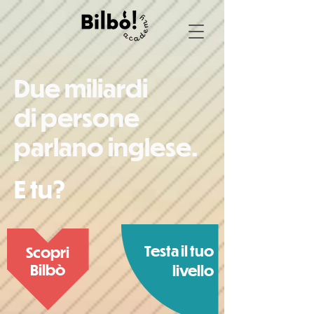
Due miliardi
di persone
parlano inglese.
E tu?
Testa il tuo
Scopri
Bilbò
livello