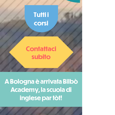
Tutti
i
corsi
Contattaci
subito
A Bologna è arrivata Bilbò
Academy, la scuola di
inglese par tòt!