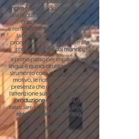
Due miliardi di persone parlano
inglese
, rendendo questa lingua
una lingua franca, utilizzata per la
gran parte degli scambi
internazionali. Per questo motivo,
la nostra filosofia è quella di
promuovere un inglese utile alla
comunicazione col mondo.
Il primo passo per imparare una
lingua è quindi di utilizzarla come
strumento comunicativo. Per tale
motivo, le nostre lezioni, sia in
presenza che online, pongono
l'attenzione sulle
competenze di
produzione orale
, senza mai
tralasciare le altre tre skills, ovvero
reading, listening e writing.
Il risultato?