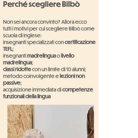
Perché scegliere Bilbò
Non sei ancora convinto? Allora ecco
tutti i motivi per cui scegliere Bilbò come
scuola di inglese:
insegnanti specializzati con
certificazione
TEFL
;
insegnanti
madrelingua
o
livello
madrelingua
;
classi ridotte
con un limite di 10 alunni;
metodo coinvolgente e
lezioni non
passive
;
acquisizione immediata di
competenze
funzionali della lingua