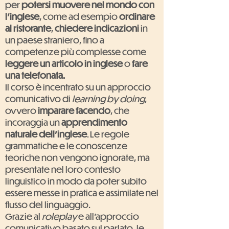
per
potersi muovere nel mondo con
l'inglese
, come ad esempio
ordinare
al ristorante
,
chiedere indicazioni
in
un paese straniero, fino a
competenze più complesse come
leggere un articolo in inglese
o
fare
una telefonata.
Il corso è incentrato su un approccio
comunicativo di
learning by doing
,
ovvero
imparare facendo
, che
incoraggia un
apprendimento
naturale dell'inglese
. Le regole
grammatiche e le conoscenze
teoriche non vengono ignorate, ma
presentate nel loro contesto
linguistico in modo da poter subito
essere messe in pratica e assimilate nel
flusso del linguaggio.
Grazie al
roleplay
e all'approccio
comunicativo basato sul parlato, le