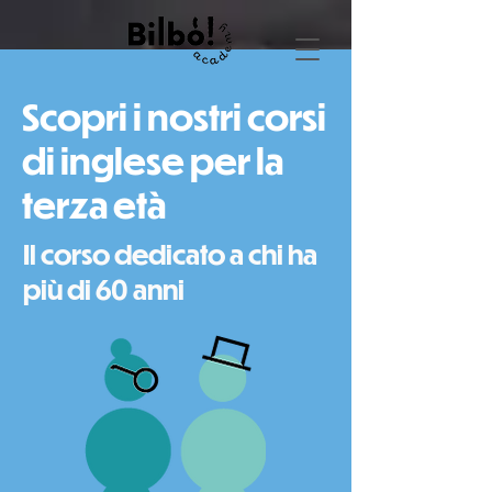
Scopri i nostri corsi
di inglese per la
terza età
Il corso dedicato a chi ha
più di 60 anni