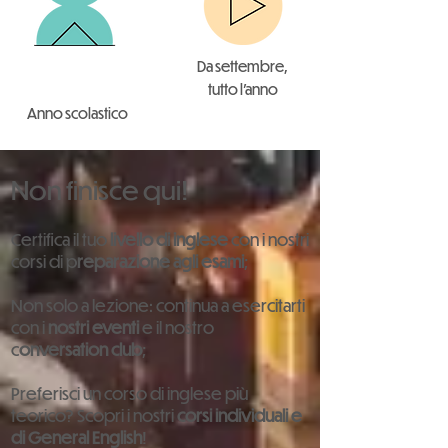
Da settembre,
tutto l'anno
Anno scolastico
Non finisce qui!
Certifica il tuo
livello di inglese
con i nostri
corsi di p
reparazione agli esami
;
Non solo a lezione: continua a esercitarti
con i
nostri eventi
e il nostro
c
onversation club
;
Preferisci un corso di inglese più
teorico? Scopri i nostri
corsi individuali e
di General English
!