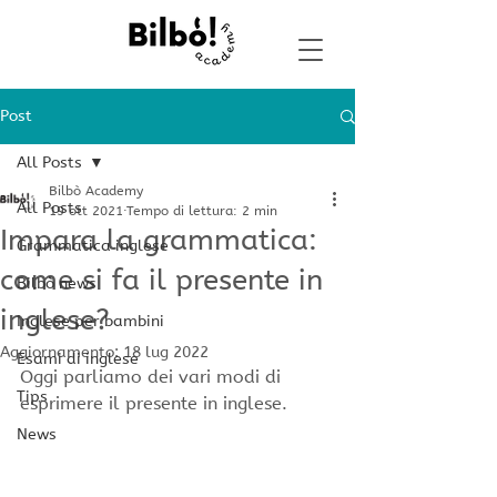
Post
All Posts
Bilbò Academy
All Posts
19 ott 2021
Tempo di lettura: 2 min
Impara la grammatica:
Grammatica inglese
come si fa il presente in
Bilbò news
inglese?
Inglese per bambini
Aggiornamento:
18 lug 2022
Esami di inglese
Oggi parliamo dei vari modi di 
Tips
esprimere il presente in inglese.
News