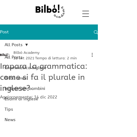
Post
All Posts
Bilbò Academy
All Posts
22 set 2021
Tempo di lettura: 2 min
Impara la grammatica:
Grammatica inglese
come si fa il plurale in
Bilbò news
inglese?
Inglese per bambini
Aggiornamento:
14 dic 2022
Esami di inglese
Tips
News