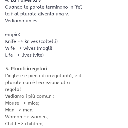
4. La f diventa v
Quando le parole terminano in "fe", 
la f al plurale diventa una v.
Vediamo un es
empio:
Knife -> knives (coltelli)
Wife -> wives (mogli)
Life -> lives (vite)
5. Plurali irregolari
L'inglese e pieno di irregolarità, e il 
plurale non è l'eccezione alla 
regola!
Vediamo i più comuni:
Mouse -> mice;
Man -> men;
Woman -> women;
Child -> children;