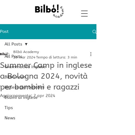
Post
All Posts
Bilbò Academy
All Posts
26 mar 2024
Tempo di lettura: 3 min
Summer Camp in inglese
Grammatica inglese
a Bologna 2024, novità
Bilbò news
per bambini e ragazzi
Inglese per bambini
Aggiornamento:
2 apr 2024
Esami di inglese
Tips
News