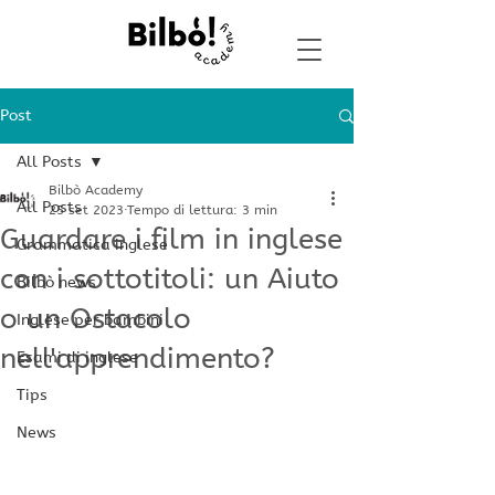
Post
All Posts
Bilbò Academy
All Posts
25 set 2023
Tempo di lettura: 3 min
Guardare i film in inglese
Grammatica inglese
con i sottotitoli: un Aiuto
Bilbò news
o un Ostacolo
Inglese per bambini
nell'apprendimento?
Esami di inglese
Tips
News