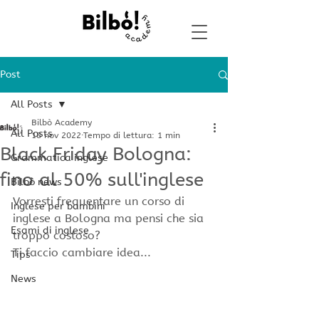
Post
All Posts
Bilbò Academy
All Posts
18 nov 2022
Tempo di lettura: 1 min
Black Friday Bologna:
Grammatica inglese
fino al 50% sull'inglese
Bilbò news
Vorresti frequentare un corso di 
Inglese per bambini
inglese a Bologna ma pensi che sia 
Esami di inglese
troppo costoso?
Ti faccio cambiare idea...
Tips
News