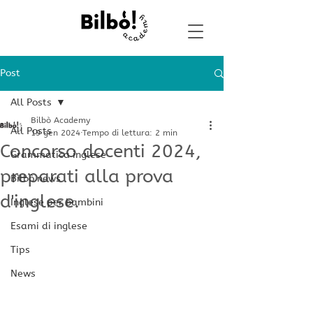
Post
All Posts
Bilbò Academy
All Posts
19 gen 2024
Tempo di lettura: 2 min
Concorso docenti 2024,
Grammatica inglese
preparati alla prova
Bilbò news
d'inglese.
Inglese per bambini
Esami di inglese
Tips
News