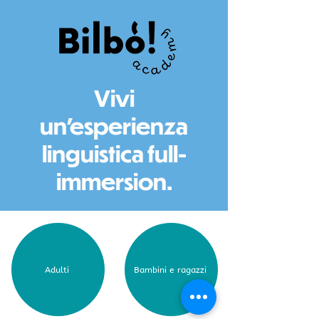
Vivi
un'esperienza
linguistica full-
immersion.
Adulti
Bambini e ragazzi