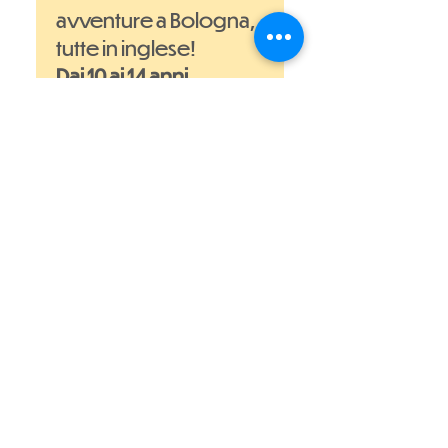
avventure a Bologna,
tutte in inglese!
Dai 10 ai 14 anni.
Clicca qui per saperne
di più!