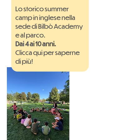
Lo storico summer
camp in inglese nella
sede di Bilbò Academy
e al parco
.
Dai 4 ai 10 anni.
Clicca qui per saperne
di più!