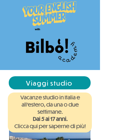
Viaggi studio
Vacanze studio in Italia e
all'estero, da una o due
settimane.
Dai 5 ai 17 anni.
Clicca qui per saperne di più!