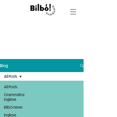
News, tips e
curiosità della tua
scuola di inglese
Blog
All Posts
All Posts
Grammatica
inglese
Bilbò news
Inglese