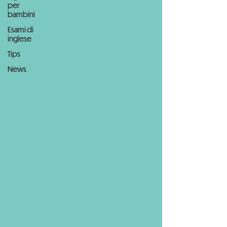
per
bambini
Esami di
inglese
Tips
News