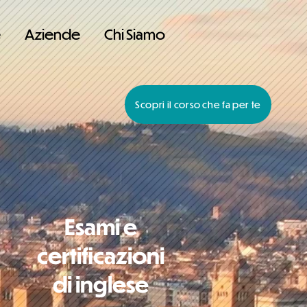
e
Aziende
Chi Siamo
Scopri il corso che fa per te
Esami e
certificazioni
di inglese