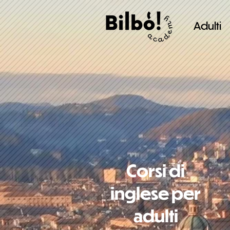
Adulti
Corsi di
inglese per
adulti