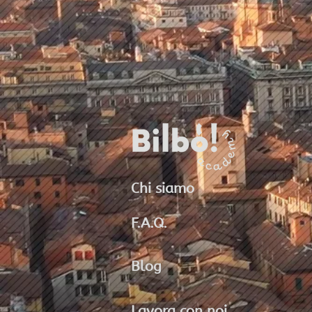
Chi siamo
F.A.Q.
Blog
Lavora con noi