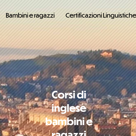
Bambini e ragazzi
Certificazioni Linguistich
Corsi di
inglese
bambini e
ragazzi