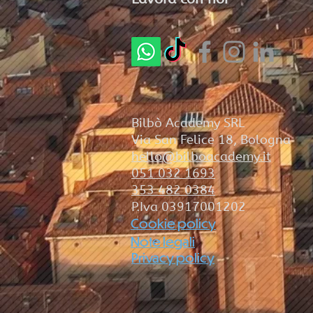
Bilbò Academy SRL
Via San Felice 18, Bologna
hello@bilboacademy.it
051 032 1693
353 482 0384
P.Iva 03917001202
Cookie policy
Note legali
Privacy policy