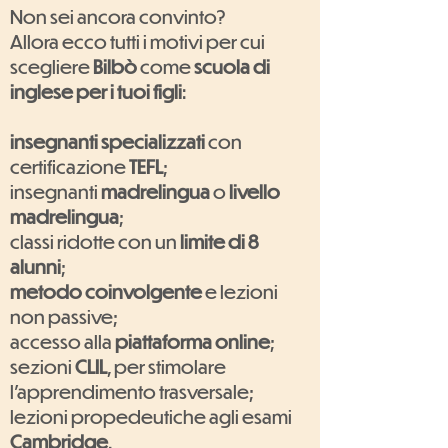
Non sei ancora convinto?
Allora ecco tutti i motivi per cui
scegliere
Bilbò
come
scuola di
inglese per i tuoi figli
:
insegnanti specializzati
con
certificazione
TEFL
;
insegnanti
madrelingua
o
livello
madrelingua
;
classi ridotte con un
limite di 8
alunni
;
metodo coinvolgente
e lezioni
non passive;
accesso alla
piattaforma online
;
sezioni
CLIL
, per stimolare
l'apprendimento trasversale;
lezioni propedeutiche agli esami
Cambridge
.