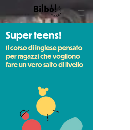
Super teens!
Il corso di inglese pensato
per ragazzi che vogliono
fare un vero salto di livello