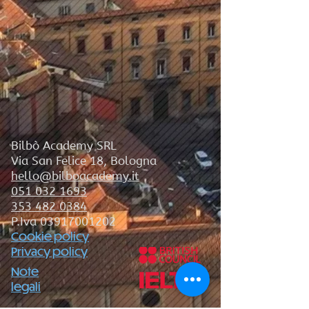
Bilbò Academy SRL
Via San Felice 18, Bologna
hello@bilboacademy.it
051 032 1693
353 482 0384
P.Iva
03917001202
Cookie policy
Privacy policy
Note
legali