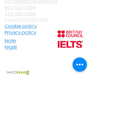
hello@bilboacademy.it
051 032 1693
353 482 0384
P.Iva
03917001202
Cookie policy
Privacy policy
Note
legali